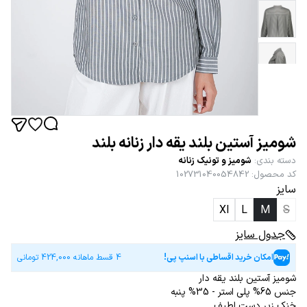
شومیز آستین بلند یقه دار زنانه بلند
دسته بندی
:
شومیز و تونیک زنانه
کد محصول
:
102731040054842
سایز
Xl
L
M
S
جدول سایز
امکان خرید اقساطی با اسنپ پی!
4 قسط ماهانه
424,000
تومانی
شومیز آستین بلند یقه دار
جنس 65% پلی استر - 35% پنبه
خنک زیر دست لطیف