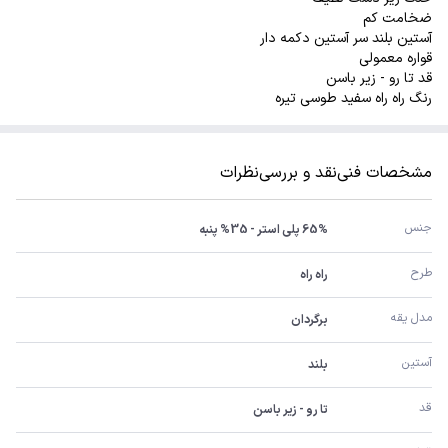
ضخامت کم
آستین بلند سر آستین دکمه دار
قواره معمولی
قد تا رو - زیر باسن
رنگ راه راه سفید طوسی تیره
مشخصات فنی
نقد و بررسی
نظرات
جنس
65% پلی استر - 35% پنبه
طرح
راه راه
مدل یقه
برگردان
آستین
بلند
قد
تا رو - زیر باسن