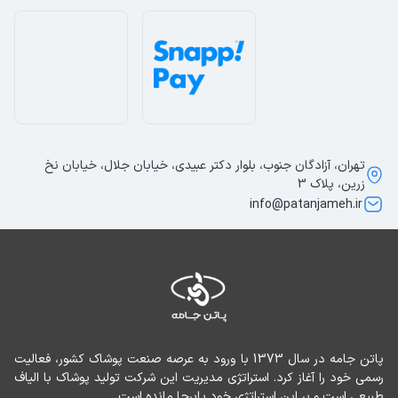
تهران، آزادگان جنوب، بلوار دکتر عبیدی، خیابان جلال، خیابان نخ
زرین، پلاک 3
info@patanjameh.ir
پاتن جامه در سال 1373 با ورود به عرصه صنعت پوشاک کشور، فعالیت 
رسمی خود را آغاز کرد. استراتژی مدیریت این شرکت تولید پوشاک با الیاف 
طبیعی است و بر این استراتژی خود پابرجا مانده است.