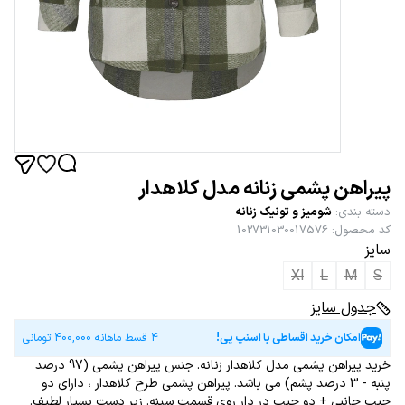
پیراهن پشمی زنانه مدل کلاهدار
دسته بندی
:
شومیز و تونیک زنانه
کد محصول
:
102731030017576
سایز
Xl
L
M
S
جدول سایز
امکان خرید اقساطی با اسنپ پی!
4 قسط ماهانه
400,000
تومانی
خرید پیراهن پشمی مدل کلاهدار زنانه. جنس پیراهن پشمی (97 درصد
پنبه - 3 درصد پشم) می باشد. پیراهن پشمی طرح کلاهدار ، دارای دو
جیب جانبی + دو جیب در دار روی قسمت سینه. زیر دست بسیار لطیف.