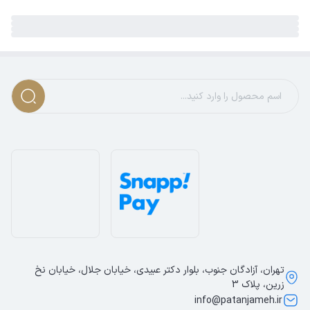
تهران، آزادگان جنوب، بلوار دکتر عبیدی، خیابان جلال، خیابان نخ
زرین، پلاک 3
info@patanjameh.ir