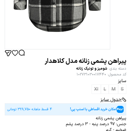
پیراهن پشمی زنانه مدل کلاهدار
دسته بندی
:
شومیز و تونیک زنانه
کد محصول
:
102731030017440
سایز
Xl
L
M
S
جدول سایز
امکان خرید اقساطی با اسنپ پی!
4 قسط ماهانه
328,750
تومانی
پیراهن پشمی زنانه
جنس: 97 درصد پنبه - 3 درصد پشم
ضخیم - گرم