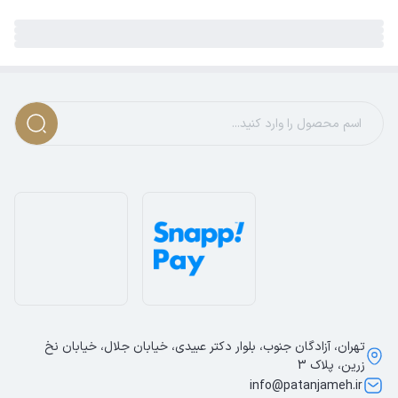
تهران، آزادگان جنوب، بلوار دکتر عبیدی، خیابان جلال، خیابان نخ
زرین، پلاک 3
info@patanjameh.ir