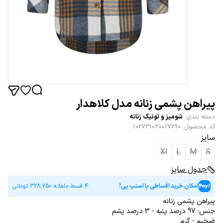
پیراهن پشمی زنانه مدل کلاهدار
دسته بندی
:
شومیز و تونیک زنانه
کد محصول
:
102731030017290
سایز
Xl
L
M
S
جدول سایز
امکان خرید اقساطی با اسنپ پی!
4 قسط ماهانه
328,750
تومانی
پیراهن پشمی زنانه
جنس: 97 درصد پنبه - 3 درصد پشم
ضخیم - گرم