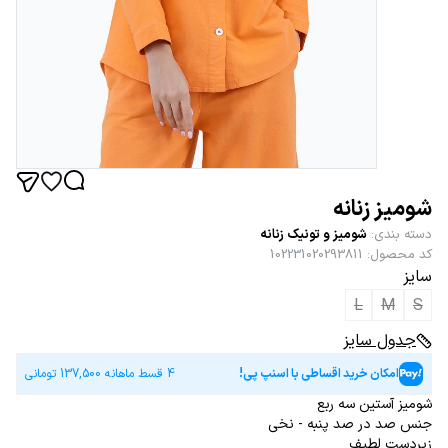
شومیز زنانه
دسته بندی
:
شومیز و تونیک زنانه
کد محصول
:
102231020293811
سایز
L
M
S
جدول سایز
امکان خرید اقساطی با اسنپ پی!
4 قسط ماهانه
137,500
تومانی
شومیز آستین سه ربع
جنس صد در صد پنبه - نخی
زیردست لطیف