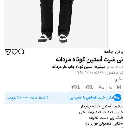
پاتن جامه
تی شرت آستین کوتاه مردانه
دسته بندی
:
تیشرت آستین کوتاه چاپ دار مردانه
کد محصول
:
331621020005999
سایز
3XL
2XL
XL
L
M
امکان خرید اقساطی با اسنپ پی!
4 قسط ماهانه
160,000
تومانی
تیشرت آستین کوتاه چاپدار
جنس صد در صد پنبه نخی
خنک زیر دست لطیف
استایل معمولی قواره دار