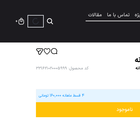
ژه
تماس با ما
مقالات
0
ه
نه
کد محصول
:
331621020005999
4 قسط ماهانه
160,000
تومانی
ناموجود