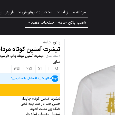
مردانه
زنانه
محصولات پرفروش
فروش وی
شعب پاتن جامه
صفحات مفید
پاتن جامه
تیشرت آستین کوتاه مردان
دسته بندی
:
تیشرت آستین کوتاه چاپ دار مردا
سایز
3XL
2XL
XL
L
M
امکان خرید اقساطی با اسنپ پی!
تیشرت آستین کوتاه چاپدار
جنس صد در صد پنبه نخی
خنک زیر دست لطیف
استایل معمولی قواره دار