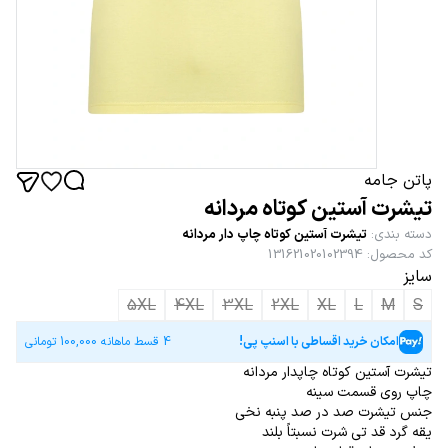
پاتن جامه
تیشرت آستین کوتاه مردانه
دسته بندی
:
تیشرت آستین کوتاه چاپ دار مردانه
کد محصول
:
131621020102394
سایز
5XL
4XL
3XL
2XL
XL
L
M
S
امکان خرید اقساطی با اسنپ پی!
4 قسط ماهانه
100,000
تومانی
تیشرت آستین کوتاه چاپدار مردانه
چاپ روی قسمت سینه
جنس تیشرت صد در صد پنبه نخی
یقه گرد قد تی شرت نسبتاً بلند