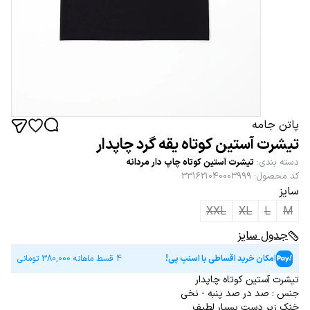
پاتن جامه
تیشرت آستین کوتاه یقه گرد چاپدار
دسته بندی
:
تیشرت آستین کوتاه چاپ دار مردانه
کد محصول
:
331621040003999
سایز
XXL
XL
L
M
جدول سایز
امکان خرید اقساطی با اسنپ پی!
4 قسط ماهانه
380,000
تومانی
تیشرت آستین کوتاه چاپدار
جنس : صد در صد پنبه - نخی
خنک زیر دست بسیار لطیف