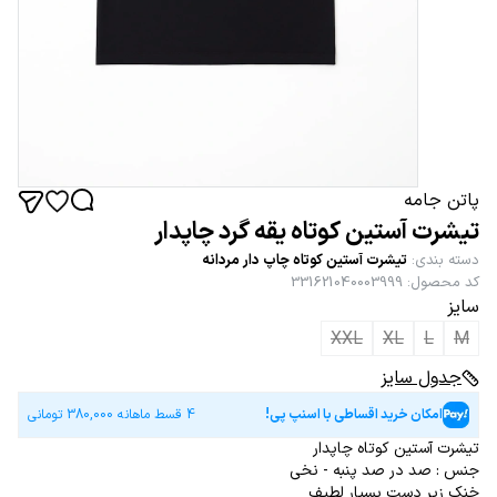
پاتن جامه
تیشرت آستین کوتاه یقه گرد چاپدار
دسته بندی
:
تیشرت آستین کوتاه چاپ دار مردانه
کد محصول
:
331621040003999
سایز
XXL
XL
L
M
جدول سایز
امکان خرید اقساطی با اسنپ پی!
4 قسط ماهانه
380,000
تومانی
تیشرت آستین کوتاه چاپدار
جنس : صد در صد پنبه - نخی
خنک زیر دست بسیار لطیف