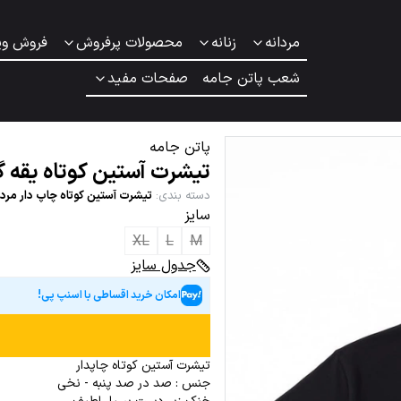
مردانه
زنانه
محصولات پرفروش
فروش وی
شعب پاتن جامه
صفحات مفید
پاتن جامه
تیشرت آستین کوتاه یقه گ
دسته بندی
:
تیشرت آستین کوتاه چاپ دار مردا
سایز
XL
L
M
جدول سایز
امکان خرید اقساطی با اسنپ پی!
تیشرت آستین کوتاه چاپدار
جنس : صد در صد پنبه - نخی