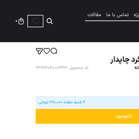
ژه
تماس با ما
مقالات
0
رد چاپدار
نه
کد محصول
:
331621040003999
4 قسط ماهانه
380,000
تومانی
ناموجود