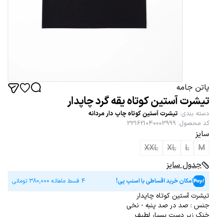
پاتن جامه
تیشرت آستین کوتاه یقه گرد چاپدار
دسته بندی
:
تیشرت آستین کوتاه چاپ دار مردانه
کد محصول
:
331621040003999
سایز
XXL
XL
L
M
جدول سایز
امکان خرید اقساطی با اسنپ پی!
4 قسط ماهانه
380,000
تومانی
تیشرت آستین کوتاه چاپدار
جنس : صد در صد پنبه - نخی
خنک زیر دست بسیار لطیف