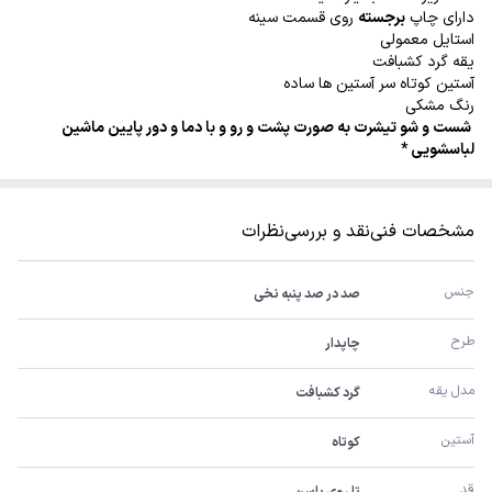
دارای چاپ
برجسته
روی قسمت سینه
استایل معمولی
یقه گرد کشبافت
آستین کوتاه سر آستین ها ساده
رنگ مشکی
شست و شو تیشرت به صورت پشت و رو و با دما و دور پایین ماشین
لباسشویی *
مشخصات فنی
نقد و بررسی
نظرات
جنس 
صد در صد پنبه نخی
طرح
چاپدار
مدل یقه
گرد کشبافت
آستین 
کوتاه
قد
تا روی باسن