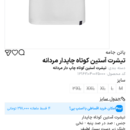
پاتن جامه
تیشرت آستین کوتاه چاپدار مردانه
دسته بندی
:
تیشرت آستین کوتاه چاپ دار مردانه
کد محصول
:
131621040025000
سایز
3XL
XXL
XL
L
M
جدول سایز
امکان خرید اقساطی با اسنپ پی!
4 قسط ماهانه
298,000
تومانی
تیشرت آستین کوتاه چاپدار
جنس : صد در صد پنبه - نخی
خنک زیر دست بسیار لطیف