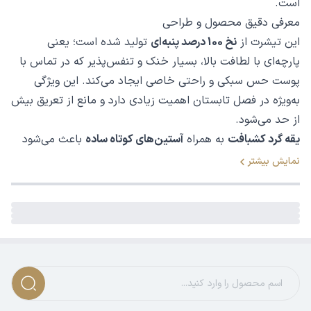
است.
معرفی دقیق محصول و طراحی
این تیشرت از
نخ 100 درصد پنبه‌ای
تولید شده است؛ یعنی
پارچه‌ای با لطافت بالا، بسیار خنک و تنفس‌پذیر که در تماس با
پوست حس سبکی و راحتی خاصی ایجاد می‌کند. این ویژگی
به‌ویژه در فصل تابستان اهمیت زیادی دارد و مانع از تعریق بیش
از حد می‌شود.
یقه گرد کشبافت
به همراه
آستین‌های کوتاه ساده
باعث می‌شود
ظاهر تیشرت مرتب و کلاسیک به‌نظر برسد. همچنین
چاپ ظریف
نمایش بیشتر
روی قسمت سینه
به طراحی ساده آن شخصیت و جذابیت بصری
می‌بخشد، بدون آن‌که ظاهر کلی تیشرت را شلوغ کند.
مناسب چه کسانی و برای چه فصلی است؟
این تیشرت برای
آقایان
طراحی شده و به دلیل
جنس نخی و سبک
آن، مناسب استفاده در
فصول گرم مانند بهار و تابستان
است.
به‌علاوه می‌توان از آن به عنوان لایه زیرین در فصل‌های نیمه‌گرم
نیز استفاده کرد.