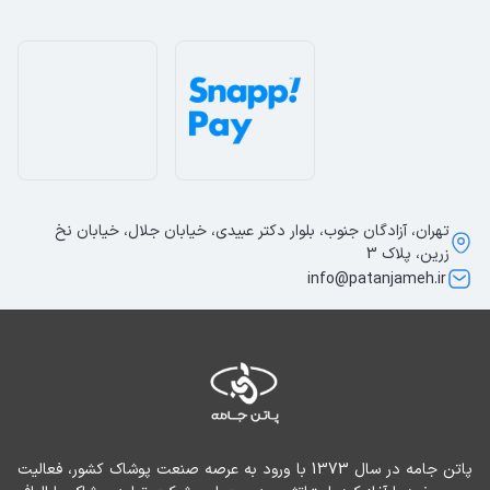
پیشنهاد استایل‌های مختلف و ترکیب‌های مناسب با این تیشرت
استایل روزمره:
تیشرت را با شلوار جین آبی یا سرمه‌ای ترکیب
کنید. یک کتانی سفید و ساعت اسپرت به این استایل جلوه‌ای
کلاسیک و همیشگی می‌دهد.
استایل تابستانی خنک:
پوشیدن تیشرت با شلوارک نخی یا لینن
کرم یا خاکی، یک ظاهر راحت برای سفر، خرید یا گردش ایجاد
می‌کند.
استایل زیرلباسی:
این تیشرت سفید ساده با چاپ سینه، می‌تواند
تهران، آزادگان جنوب، بلوار دکتر عبیدی، خیابان جلال، خیابان نخ
زیر پیراهن جین یا پیراهن چهارخانه باز پوشیده شود و جلوه‌ای
زرین، پلاک 3
info@patanjameh.ir
لایه‌دار به استایل شما بدهد.
ترکیب رنگی و استایل بر اساس رنگ سفید
رنگ سفید به‌عنوان رنگی خنثی، با تمام طیف‌های رنگی دیگر
هماهنگ می‌شود. این موضوع آزادی عمل زیادی در استایل شما
ایجاد می‌کند:
با رنگ‌های تیره:
ترکیب با رنگ‌هایی مثل سرمه‌ای، مشکی، زغالی
یا سبز تیره، کنتراست جذابی ایجاد کرده و ظاهر شیک‌تری به
پاتن جامه در سال 1373 با ورود به عرصه صنعت پوشاک کشور، فعالیت 