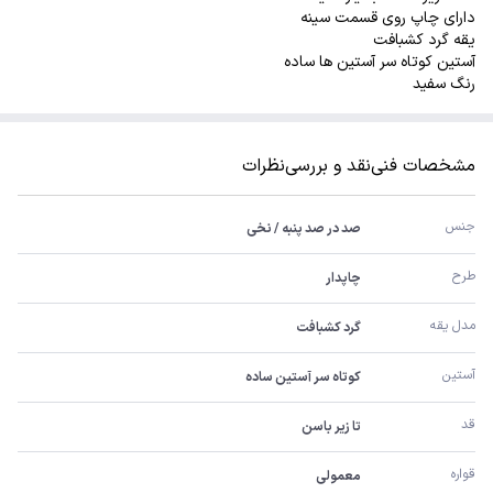
دارای چاپ روی قسمت سینه
یقه گرد کشبافت
آستین کوتاه سر آستین ها ساده
رنگ سفید
مشخصات فنی
نقد و بررسی
نظرات
جنس 
صد در صد پنبه / نخی
طرح
چاپدار
مدل یقه
گرد کشبافت
آستین 
کوتاه سر آستین ساده
قد
تا زیر باسن
قواره
معمولی