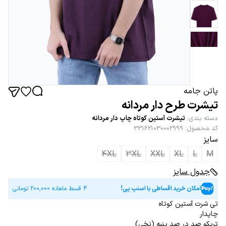
پاتن جامه
تیشرت طرح دار مردانه
دسته بندی
:
تیشرت آستین کوتاه چاپ دار مردانه
کد محصول
:
331621030002999
سایز
4XL
3XL
XXL
XL
L
M
جدول سایز
امکان خرید اقساطی با اسنپ پی!
4 قسط ماهانه
200,000
تومانی
تی شرت آستین کوتاه
چاپدار
تریکو صد در صد پنبه (نخی)