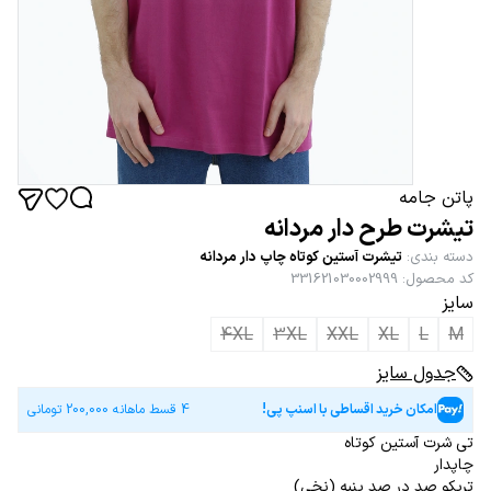
پاتن جامه
تیشرت طرح دار مردانه
دسته بندی
:
تیشرت آستین کوتاه چاپ دار مردانه
کد محصول
:
331621030002999
سایز
4XL
3XL
XXL
XL
L
M
جدول سایز
امکان خرید اقساطی با اسنپ پی!
4 قسط ماهانه
200,000
تومانی
تی شرت آستین کوتاه
چاپدار
تریکو صد در صد پنبه (نخی)