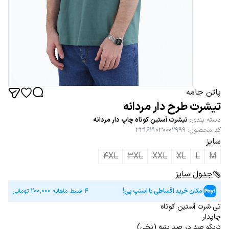
پاتن جامه
تیشرت طرح دار مردانه
دسته بندی
:
تیشرت آستین کوتاه چاپ دار مردانه
کد محصول
:
331621030002999
سایز
4XL
3XL
XXL
XL
L
M
جدول سایز
امکان خرید اقساطی با اسنپ پی!
4 قسط ماهانه
200,000
تومانی
تی شرت آستین کوتاه
چاپدار
تریکو صد در صد پنبه (نخی)