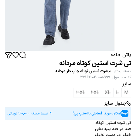
پاتن جامه
تی شرت آستین کوتاه مردانه
دسته بندی
:
تیشرت آستین کوتاه چاپ دار مردانه
کد محصول
:
331621020005999
سایز
3XL
2XL
XL
L
M
جدول سایز
امکان خرید اقساطی با اسنپ پی!
4 قسط ماهانه
160,000
تومانی
تی شرت آستین کوتاه
صد در صد پنبه نخی
خنک زیر دست لطیف