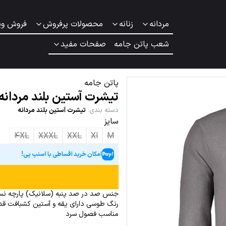
مردانه
زنانه
محصولات پرفروش
فروش وی
شعب پاتن جامه
صفحات مفید
پاتن جامه
تیشرت آستین بلند مردانه
دسته بندی
:
تیشرت آستین بلند مردانه
سایز
4XL
XXXL
XXL
Xl
M
امکان خرید اقساطی با اسنپ پی!
جنس صد در صد پنبه (سلانیک) پارچه نسب
رنگ طوسی دارای یقه و آستین کشبافت قد 
مناسب فصول سرد