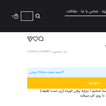
ژه
تماس با ما
مقالات
0
کد محصول
:
103621010176442
4 قسط ماهانه
117,500
تومانی
ناموجود
تاً ضخیم / پارچه براش خورده (زیر دست لطیف)
تا روی کمر میباشد