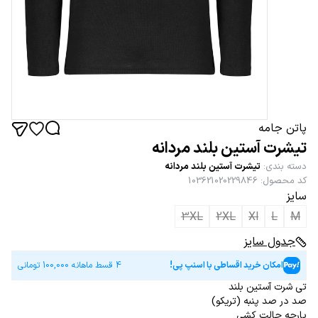
پاتن جامه
تیشرت آستین بلند مردانه
دسته بندی
:
تیشرت آستین بلند مردانه
کد محصول
:
103621020229846
سایز
3XL
2XL
Xl
L
M
جدول سایز
امکان خرید اقساطی با اسنپ پی!
4 قسط ماهانه
100,000
تومانی
تی شرت آستین بلند
صد در صد پنبه (تریکو)
پارچه حالت کشی