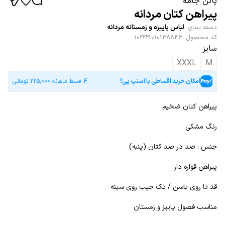
پاتن جامه
پیراهن کتان مردانه
دسته بندی
:
لباس پاییزه و زمستانه مردانه
کد محصول
:
102221010138846
سایز
XXXL
M
امکان خرید اقساطی با اسنپ پی!
4 قسط ماهانه
225,000
تومانی
پیراهن کتان ضخیم
رنگ مشکی
جنس : صد در صد کتان (پنبه)
پیراهن قواره دار
قد تا روی باسن / تک جیب روی سینه
مناسب فصول پاییز و زمستان