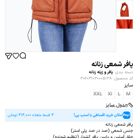
پافر شمعی زنانه
دسته بندی
:
پافر و ژیله زنانه
کد محصول
:
306031030005138
سایز
XXL
Xl
L
M
جدول سایز
امکان خرید اقساطی با اسنپ پی!
4 قسط ماهانه
414,000
تومانی
پافر شمعی زنانه
جنس شمعی (صد در صد پلی استر)
حلق آستین و پایین پافر کشدار (تنظیم شونده)