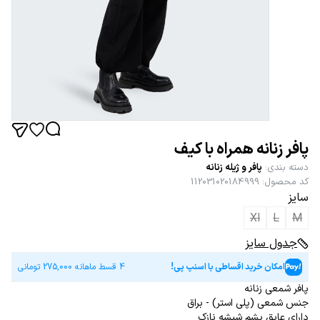
پافر زنانه همراه با کیف
دسته بندی
:
پافر و ژیله زنانه
کد محصول
:
112031020184999
سایز
Xl
L
M
جدول سایز
امکان خرید اقساطی با اسنپ پی!
4 قسط ماهانه
275,000
تومانی
پافر شمعی زنانه
جنس شمعی (پلی استر) - براق
دارای عایق پشم شیشه نازک