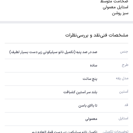
ضخامت متوسط
استایل معمولی
سبز روشن
مشخصات فنی
نقد و بررسی
نظرات
جنس
صد در صد پنبه (تکمیل نانو سیلیکونی زیر دست بسیار لطیف)
طرح
ساده
مدل یقه
پنج سانت
آستین
بلند سر آستین کشبافت
قد
تا بالای باسن
استایل
معمولی
توضیحات تکمیلی
تکمیل نانو سیلیکون زیر دست فوق العاده نرم