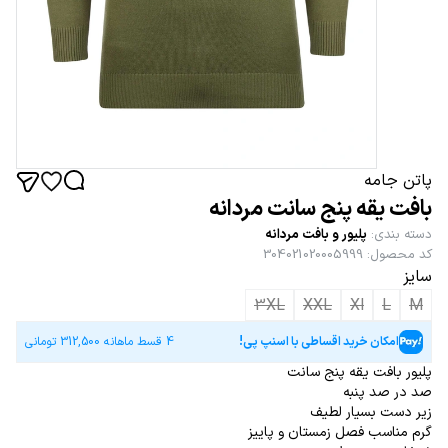
پاتن جامه
بافت یقه پنج سانت مردانه
دسته بندی
:
پلیور و بافت مردانه
کد محصول
:
304021020005999
سایز
3XL
XXL
Xl
L
M
امکان خرید اقساطی با اسنپ پی!
4 قسط ماهانه
312,500
تومانی
پلیور بافت یقه پنج سانت
صد در صد پنبه
زیر دست بسیار لطیف
گرم مناسب فصل زمستان و پاییز