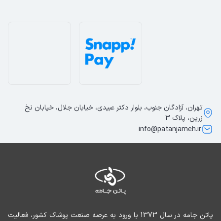
تهران، آزادگان جنوب، بلوار دکتر عبیدی، خیابان جلال، خیابان نخ
زرین، پلاک 3
info@patanjameh.ir
پاتن جامه در سال 1373 با ورود به عرصه صنعت پوشاک کشور، فعالیت 