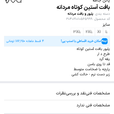
پاتن جامه
بافت آستین کوتاه مردانه
دسته بندی
:
پلیور و بافت مردانه
کد محصول
:
304021010565999
سایز
3XL
2XL
Xl
L
امکان خرید اقساطی با اسنپ پی!
4 قسط ماهانه
186,250
تومانی
پلیور بافت آستین کوتاه
طرح د ار
یقه گرد
قد تا روی باسن
پارچه با ضخامت متوسط
زیر دست نرم - حالت کشی
مشخصات فنی
نقد و بررسی
نظرات
مشخصات فنی ندارد