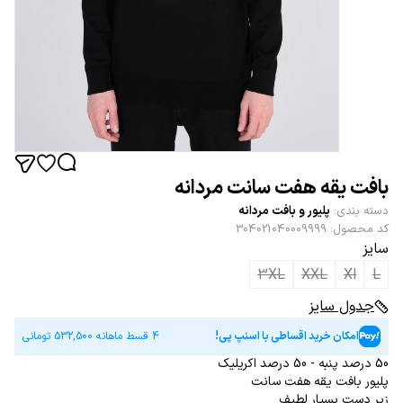
بافت یقه هفت سانت مردانه
دسته بندی
:
پلیور و بافت مردانه
کد محصول
:
304021040009999
سایز
3XL
XXL
Xl
L
جدول سایز
امکان خرید اقساطی با اسنپ پی!
4 قسط ماهانه
532,500
تومانی
50 درصد پنبه - 50 درصد اکریلیک
پلیور بافت یقه هفت سانت
زیر دست بسیار لطیف