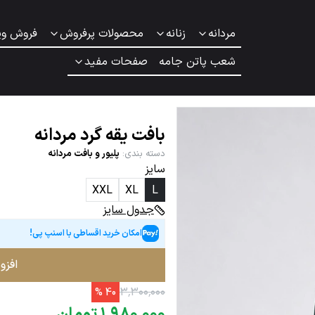
مردانه
زنانه
محصولات پرفروش
فروش وی
شعب پاتن جامه
صفحات مفید
بافت یقه گرد مردانه
دسته بندی
:
پلیور و بافت مردانه
سایز
XXL
XL
L
جدول سایز
امکان خرید اقساطی با اسنپ پی!
افزو
۳
٬
۳۰۰
٬
۰۰۰
%
40