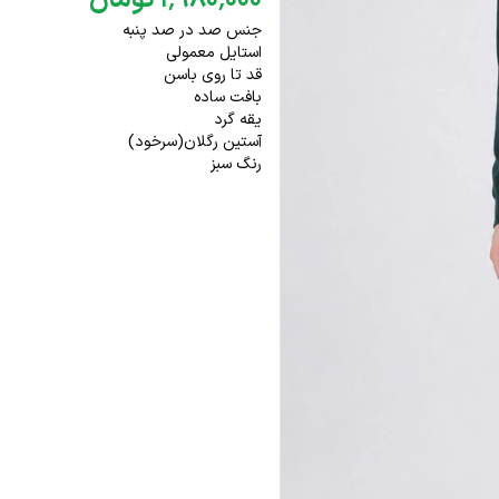
۰۰۰
٬
۹۸۰
٬
۱
تومان
جنس صد در صد پنبه
استایل معمولی
قد تا روی باسن
بافت ساده
یقه گرد
آستین رگلان(سرخود)
رنگ سبز