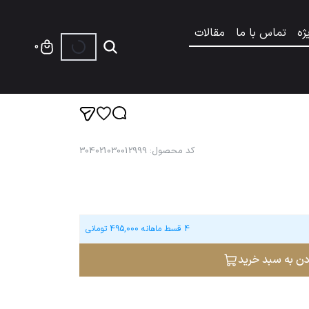
ژه
تماس با ما
مقالات
0
کد محصول
:
304021030012999
4 قسط ماهانه
495,000
تومانی
دن به سبد خرید