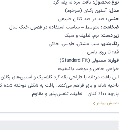
نوع محصول:
بافت مردانه یقه گرد
مدل:
آستین رگلان (سرخود)
جنس:
صد در صد کتان طبیعی
ضخامت:
متوسط – مناسب استفاده در فصول خنک سال
زیر دست:
نرم، لطیف و سبک
رنگ‌بندی:
سبز، مشکی، طوسی، خاکی
قد:
تا روی باسن
قواره:
معمولی (Standard Fit)
طراحی خاص و دوخت باکیفیت
این بافت مردانه با طراحی یقه گرد کلاسیک و آستین‌های رگلان (
ناحیه شانه و بازو فراهم می‌کنند. بافت به شکلی دوخته شده
پارچه 100٪ کتان – لطیف، تنفس‌پذیر و مقاوم
استفاده از نخ کتان خالص در تولید این بافت باعث شده تا مح
نمایش بیشتر
گرما را به‌خوبی حفظ کرده و در عین حال از تعریق بیش از حد
روزهای خنک پاییز تا زمستان و حتی بهار.
مناسب برای کدام فصول و موقعیت‌هاست؟