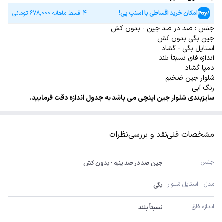
امکان خرید اقساطی با اسنپ پی!
4 قسط ماهانه
678,000
تومانی
جنس : صد در صد جین - بدون کش
جین بگی بدون کش
استایل بگی - گشاد
اندازه فاق نسبتاً بلند
دمپا گشاد
شلوار جین ضخیم
رنگ آبی
سایزبندی شلوار جین اینچی می باشد به جدول اندازه دقت فرمایید.
مشخصات فنی
نقد و بررسی
نظرات
جنس
جین صد در صد پنبه - بدون کش
مدل - استایل شلوار
بگی
اندازه فاق
نسبتاً بلند