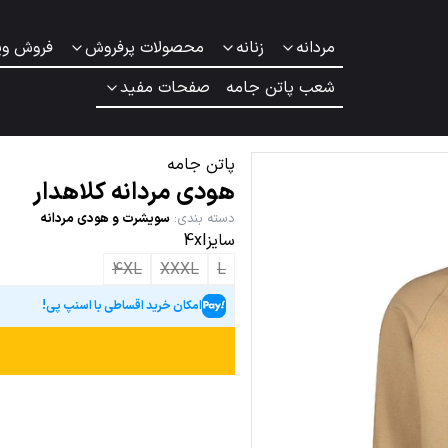
مردانه
زنانه
محصولات پرفروش
فروش وی
شعب پاتن جامه
صفحات مفید
پاتن جامه
هودی مردانه کلاهدار
دسته بندی
:
سویشرت و هودی مردانه
سایز4xl
4XL
XXXL
L
امکان خرید اقساطی با اسنپ پی!