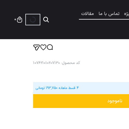
ژه
تماس با ما
مقالات
0
کد محصول
:
107621010207130
4 قسط ماهانه
193,750
تومانی
ناموجود