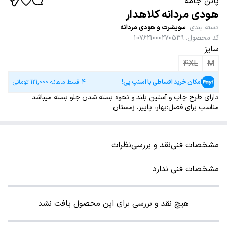
پاتن جامه
هودی مردانه کلاهدار
دسته بندی
:
سویشرت و هودی مردانه
کد محصول
:
107621000270539
سایز
4XL
M
امکان خرید اقساطی با اسنپ پی!
4 قسط ماهانه
121,000
تومانی
دارای طرح چاپ و آستین بلند و نحوه بسته شدن جلو بسته میباشد
مناسب برای فصل:بهار، پاییز، زمستان
مشخصات فنی
نقد و بررسی
نظرات
مشخصات فنی ندارد
هیچ نقد و بررسی برای این محصول یافت نشد