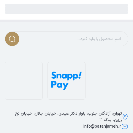
تهران، آزادگان جنوب، بلوار دکتر عبیدی، خیابان جلال، خیابان نخ
زرین، پلاک 3
info@patanjameh.ir