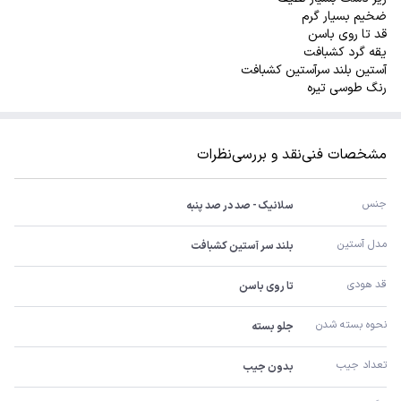
ضخیم بسیار گرم
قد تا روی باسن
یقه گرد کشبافت
آستین بلند سرآستین کشبافت
رنگ طوسی تیره
مشخصات فنی
نقد و بررسی
نظرات
جنس
سلانیک - صد در صد پنبه
مدل آستین
بلند سر آستین کشبافت
قد هودی
تا روی باسن
نحوه بسته شدن
جلو بسته
تعداد جیب
بدون جیب