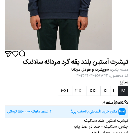
تیشرت آستین بلند یقه گرد مردانه سلانیک
دسته بندی
:
سویشرت و هودی مردانه
کد محصول
:
403621040156842
سایز
4XL
3XL
XXL
Xl
L
M
جدول سایز
امکان خرید اقساطی با اسنپ پی!
4 قسط ماهانه
550,000
تومانی
تیشرت آستین بلند سلانیک
جنس: سلانیک - صد در صد پنبه
زیر دست بسیار لطیف