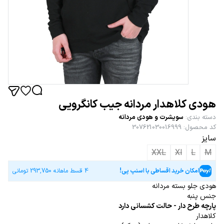
هودی کلاهدار مردانه جیب کانگرویی
دسته بندی
:
سویشرت و هودی مردانه
کد محصول
:
307621030016999
سایز
XXL
Xl
L
M
امکان خرید اقساطی با اسنپ پی!
4 قسط ماهانه
293,750
تومانی
هودی جلو بسته مردانه
جنس پنبه
پارچه طرح دار - حالت کشسانی دارد
کلاهدار