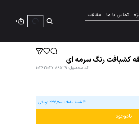
ژه
تماس با ما
مقالات
0
ه کشبافت رنگ سرمه ای
کد محصول
:
103621030189539
4 قسط ماهانه
237,500
تومانی
ناموجود