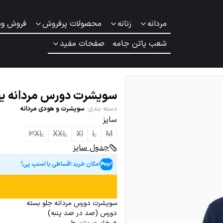
مردانه
زنانه
محصولات پرفروش
فروش وی
شعب پاتن جامه
صفحات مفید
سویشرت دورس مردانه یق
دسته بندی
:
سویشرت و هودی مردانه
سایز
3XL
XXL
Xl
L
M
جدول سایز
امکان خرید اقساطی با اسنپ پی!
سویشرت دورس مردانه جلو بسته
دورس (صد در صد پنبه)