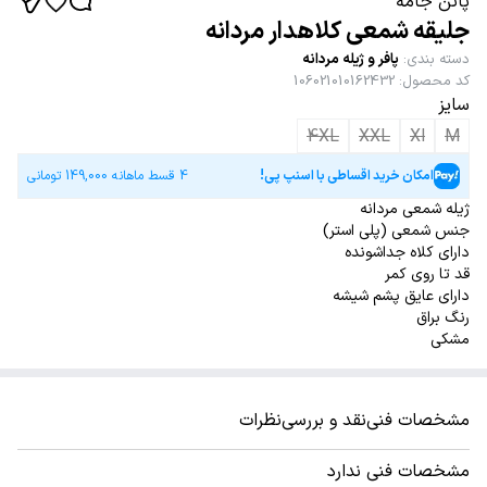
پاتن جامه
جلیقه شمعی کلاهدار مردانه
دسته بندی
:
پافر و ژیله مردانه
کد محصول
:
106021010162432
سایز
4XL
XXL
Xl
M
امکان خرید اقساطی با اسنپ پی!
4 قسط ماهانه
149,000
تومانی
ژیله شمعی مردانه
جنس شمعی (پلی استر)
دارای کلاه جداشونده
قد تا روی کمر
دارای عایق پشم شیشه
رنگ براق
مشکی
مشخصات فنی
نقد و بررسی
نظرات
مشخصات فنی ندارد