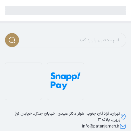
تهران، آزادگان جنوب، بلوار دکتر عبیدی، خیابان جلال، خیابان نخ
زرین، پلاک 3
info@patanjameh.ir