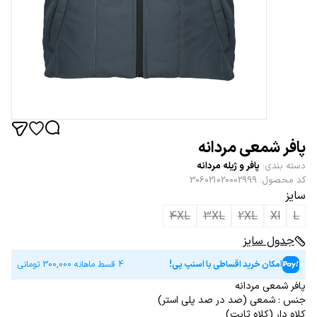
پافر شمعی مردانه
دسته بندی
:
پافر و ژیله مردانه
کد محصول
:
306021020002999
سایز
4XL
3XL
2XL
Xl
L
جدول سایز
امکان خرید اقساطی با اسنپ پی!
4 قسط ماهانه
300,000
تومانی
پافر شمعی مردانه
جنس : شمعی (صد در صد پلی استر)
کلاه دار (کلاه ثابت)