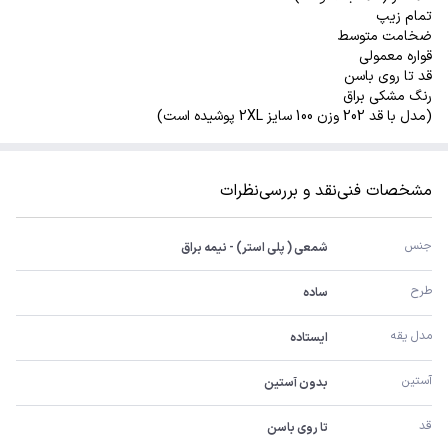
تمام زیپ
ضخامت متوسط
قواره معمولی
قد تا روی باسن
رنگ مشکی براق
(مدل با قد 202 وزن 100 سایز 2XL پوشیده است)
مشخصات فنی
نقد و بررسی
نظرات
جنس 
شمعی ( پلی استر) - نیمه براق
طرح
ساده
مدل یقه
ایستاده
آستین 
بدون آستین
قد
تا روی باسن