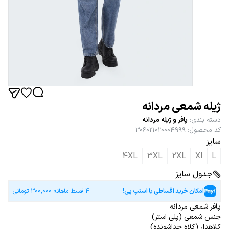
ژیله شمعی مردانه
دسته بندی
:
پافر و ژیله مردانه
کد محصول
:
306021020004999
سایز
4XL
3XL
2XL
Xl
L
جدول سایز
امکان خرید اقساطی با اسنپ پی!
4 قسط ماهانه
300,000
تومانی
پافر شمعی مردانه
جنس شمعی (پلی استر)
کلاهدار (کلاه جداشونده)