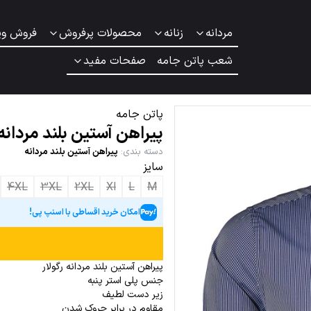
مردانه
زنانه
محصولات پرفروش
فروش وی
شعب پاتن جامه
صفحات مفید
پاتن جامه
پیراهن آستین بلند مردانه
دسته بندی
:
پیراهن آستین بلند مردانه
سایز
4XL
3XL
2XL
Xl
L
M
امکان خرید اقساطی با اسنپ پی!
پیراهن آستین بلند مردانه رگولار
جنس پلی استر پنبه
زیر دست لطیف
مقاوم در برابر چروک شدن