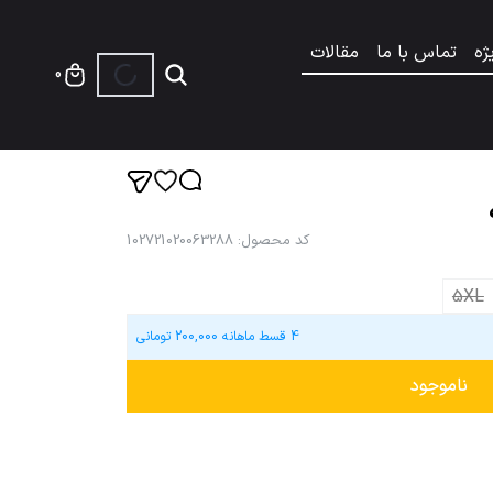
ژه
تماس با ما
مقالات
0
کد محصول
:
102721020063288
5XL
4 قسط ماهانه
200,000
تومانی
ناموجود