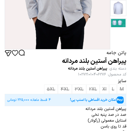
پاتن جامه
پیراهن آستین بلند مردانه
دسته بندی
:
پیراهن آستین بلند مردانه
کد محصول
:
102721010406276
سایز
5XL
4XL
3XL
2XL
Xl
L
M
امکان خرید اقساطی با اسنپ پی!
4 قسط ماهانه
225,000
تومانی
پیراهن آستین بلند مردانه
صد در صد پنبه نخی
استایل معمولی (رگولار)
قد تا روی باسن