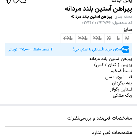
پاتن جامه
پیراهن آستین بلند مردانه
دسته بندی
:
پیراهن آستین بلند مردانه
کد محصول
:
102721010393846
سایز
4XL
3XL
2XL
Xl
L
M
امکان خرید اقساطی با اسنپ پی!
4 قسط ماهانه
225,000
تومانی
پیراهن آستین بلند مردانه
پوپلین ( کتان / کش)
نسبتاً ضخیم
قد تا روی باسن
یقه برگردان
استایل رگولار
رنگ مشکی
مشخصات فنی
نقد و بررسی
نظرات
مشخصات فنی ندارد