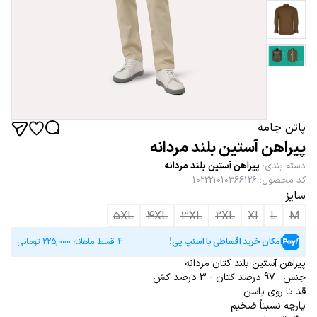
پاتن جامه
پیراهن آستین بلند مردانه
دسته بندی
:
پیراهن آستین بلند مردانه
کد محصول
:
102221010366126
سایز
5XL
4XL
3XL
2XL
Xl
L
M
امکان خرید اقساطی با اسنپ پی!
4 قسط ماهانه
225,000
تومانی
پیراهن آستین بلند کتان مردانه
جنس : 97 درصد کتان - 3 درصد کش
قد تا روی باسن
پارچه نسبتاً ضخیم