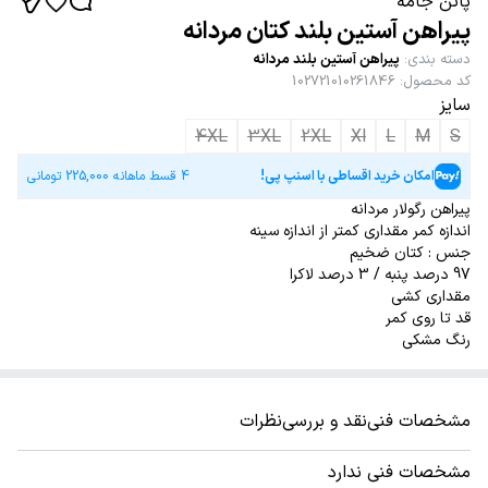
پاتن جامه
پیراهن آستین بلند کتان مردانه
دسته بندی
:
پیراهن آستین بلند مردانه
کد محصول
:
102721010261846
سایز
4XL
3XL
2XL
Xl
L
M
S
امکان خرید اقساطی با اسنپ پی!
4 قسط ماهانه
225,000
تومانی
پیراهن رگولار مردانه
اندازه کمر مقداری کمتر از اندازه سینه
جنس : کتان ضخیم
97 درصد پنبه / 3 درصد لاکرا
مقداری کشی
قد تا روی کمر
رنگ مشکی
مشخصات فنی
نقد و بررسی
نظرات
مشخصات فنی ندارد