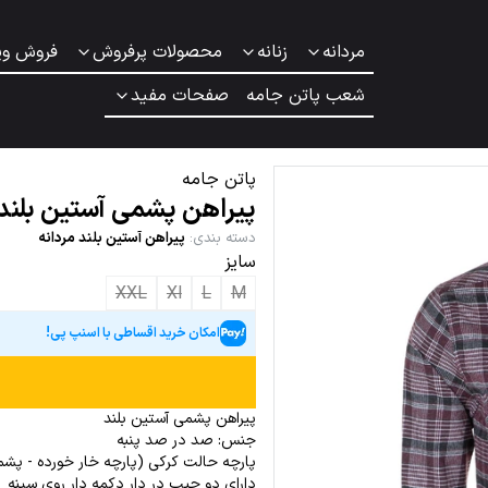
مردانه
زنانه
محصولات پرفروش
فروش وی
شعب پاتن جامه
صفحات مفید
پاتن جامه
پیراهن پشمی آستین بلند
دسته بندی
:
پیراهن آستین بلند مردانه
سایز
XXL
Xl
L
M
امکان خرید اقساطی با اسنپ پی!
پیراهن پشمی آستین بلند
جنس: صد در صد پنبه
پارچه حالت کرکی (پارچه خار خورده - پش
دارای دو جیب در دار دکمه دار روی سینه