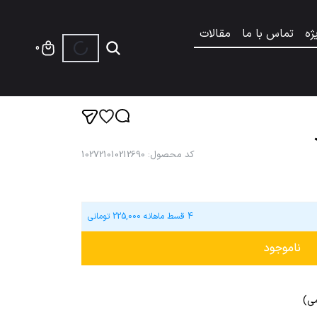
ژه
تماس با ما
مقالات
0
کد محصول
:
102721010212690
4 قسط ماهانه
225,000
تومانی
ناموجود
می)