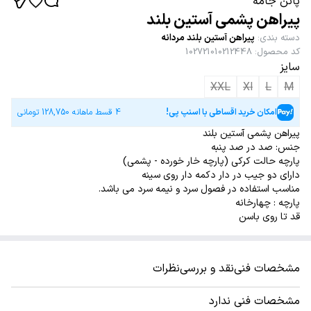
پاتن جامه
پیراهن پشمی آستین بلند
دسته بندی
:
پیراهن آستین بلند مردانه
کد محصول
:
102721010212448
سایز
XXL
Xl
L
M
امکان خرید اقساطی با اسنپ پی!
4 قسط ماهانه
128,750
تومانی
پیراهن پشمی آستین بلند
جنس: صد در صد پنبه
پارچه حالت کرکی (پارچه خار خورده - پشمی)
دارای دو جیب در دار دکمه دار روی سینه
مناسب استفاده در فصول سرد و نیمه سرد می باشد.
پارچه : چهارخانه
قد تا روی باسن
مشخصات فنی
نقد و بررسی
نظرات
مشخصات فنی ندارد