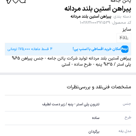
پاتن جامه
پیراهن آستین بلند مردانه
دسته بندی
:
پیراهن آستین بلند مردانه
کد محصول
:
102822000371539
سایز
4XL
امکان خرید اقساطی با اسنپ پی!
4 قسط ماهانه
175,000
تومانی
پیراهن آستین بلند مردانه تولید شرکت پاتن جامه - جنس پیراهن 65%
پلی استر / 35% پنبه - طرح ساده - آستی
مشخصات فنی
نقد و بررسی
نظرات
جنس
تترون پلی استر - پنبه / زیر دست لطیف
طرح
ساده
مدل یقه
برگردان