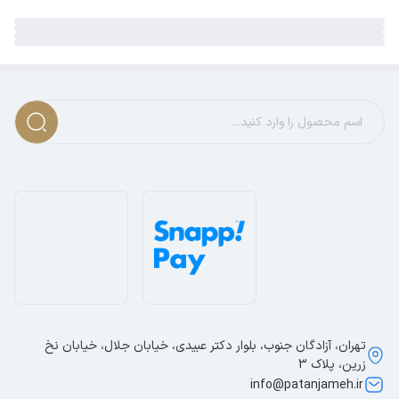
تهران، آزادگان جنوب، بلوار دکتر عبیدی، خیابان جلال، خیابان نخ
زرین، پلاک 3
info@patanjameh.ir