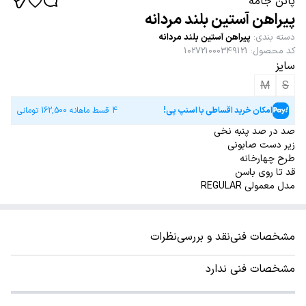
پاتن جامه
پیراهن آستین بلند مردانه
دسته بندی
:
پیراهن آستین بلند مردانه
کد محصول
:
102721000349121
سایز
M
S
امکان خرید اقساطی با اسنپ پی!
4 قسط ماهانه
162,500
تومانی
صد در صد پنبه نخی
زیر دست صابونی
طرح چهارخانه
قد تا روی باسن
مدل معمولی REGULAR
مشخصات فنی
نقد و بررسی
نظرات
مشخصات فنی ندارد