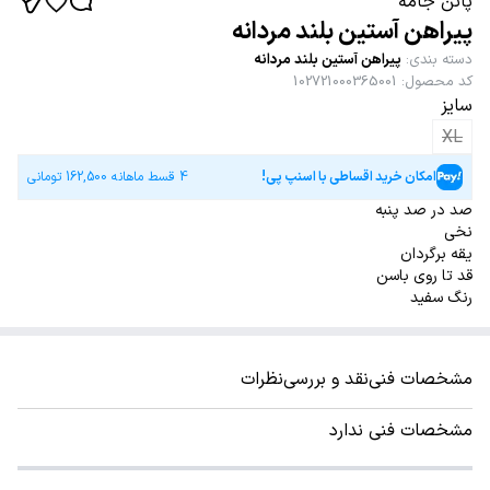
پاتن جامه
پیراهن آستین بلند مردانه
دسته بندی
:
پیراهن آستین بلند مردانه
کد محصول
:
102721000365001
سایز
XL
امکان خرید اقساطی با اسنپ پی!
4 قسط ماهانه
162,500
تومانی
صد در صد پنبه
نخی
یقه برگردان
قد تا روی باسن
رنگ سفید
مشخصات فنی
نقد و بررسی
نظرات
مشخصات فنی ندارد