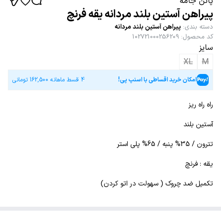
پاتن جامه
پیراهن آستین بلند مردانه یقه فرنچ
دسته بندی
:
پیراهن آستین بلند مردانه
کد محصول
:
102721000256209
سایز
XL
M
امکان خرید اقساطی با اسنپ پی!
4 قسط ماهانه
162,500
تومانی
راه راه ریز
آستین بلند
تترون / 35% پنبه / 65% پلی استر
یقه : فرنچ
تکمیل ضد چروک ( سهولت در اتو کردن)