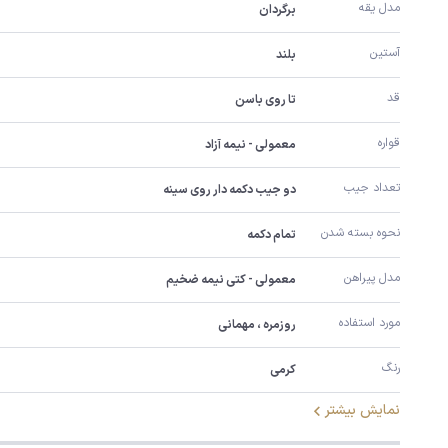
مدل یقه
برگردان
آستین
بلند
قد
تا روی باسن
قواره
معمولی - نیمه آزاد
تعداد جیب
دو جیب دکمه دار روی سینه
نحوه بسته شدن
تمام دکمه
مدل پیراهن
معمولی - کتی نیمه ضخیم
مورد استفاده
روزمره ، مهمانی
رنگ
کرمی
نمایش بیشتر