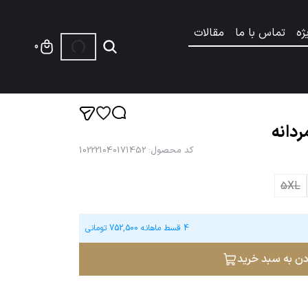
ژه
تماس با ما
مقالات
0
ردانه
کد محصول
:
102221040171452
5XL
4 قسط ماهانه
752,500
تومانی
دن به سبد خرید