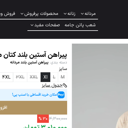
مردانه
زنانه
محصولات پرفروش
فروش وی
شعب پاتن جامه
صفحات مفید
پیراهن آستین بلند کتان م
دسته بندی
:
پیراهن آستین بلند مردانه
سایز
4XL
3XL
XXL
Xl
L
M
جدول سایز
امکان خرید اقساطی با اسنپ پی!
افزو
۴
٬
۳۰۰
٬
۰۰۰
%
30