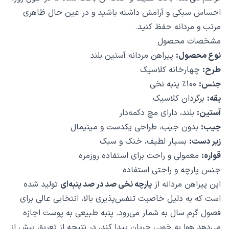
احساس سبکی و آرامش داشته باشید و در عین حال ظاهری
مرتب و مردانه حفظ کنید.
مشخصات محصول
نوع محصول:
پیراهن مردانه آستین بلند
طرح:
چهارخانه کلاسیک
جنس:
100٪ پنبه نخی
یقه:
برگردان کلاسیک
آستین:
بلند، دارای مچ دکمه‌دار
جیب:
بدون جیب، طراحی یکدست و مینیمال
زیر دست:
بسیار لطیف، خنک و سبک
قواره:
معمولی و راحت برای استفاده روزمره
جنس پارچه و راحتی استفاده
این پیراهن مردانه از
پارچه نخی صد در صد پنبه‌ای
تولید شده
است که به دلیل خاصیت تنفس‌پذیری بالا، انتخابی عالی برای
فصول گرم سال به شمار می‌رود. پنبه طبیعی به پوست اجازه
می‌دهد هوا به خوبی جریان پیدا کند، در نتیجه از تعریق بیش از