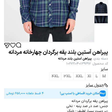
پیراهن آستین بلند یقه برگردان چهارخانه مردانه
دسته بندی
:
پیراهن آستین بلند مردانه
کد محصول
:
102721040139297
سایز
4XL
3XL
XXL
Xl
L
M
جدول سایز
امکان خرید اقساطی با اسنپ پی!
4 قسط ماهانه
658,000
تومانی
پیراهن یقه برگردان مردانه
جنس: صد در صد پنبه - نخی
زیر دست بسیار لطیف - خنک