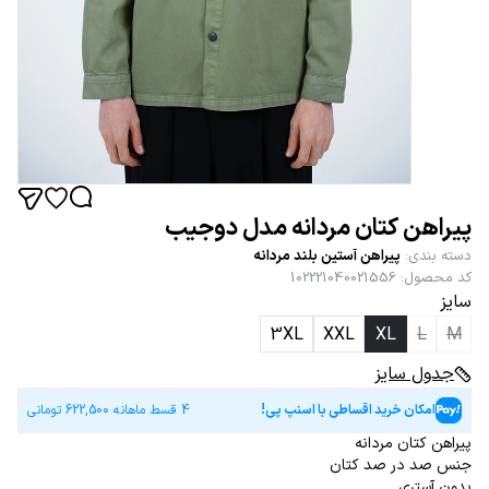
پیراهن کتان مردانه مدل دوجیب
دسته بندی
:
پیراهن آستین بلند مردانه
کد محصول
:
102221040021556
سایز
3XL
XXL
XL
L
M
جدول سایز
امکان خرید اقساطی با اسنپ پی!
4 قسط ماهانه
622,500
تومانی
پیراهن کتان مردانه
جنس صد در صد کتان
بدون آستری