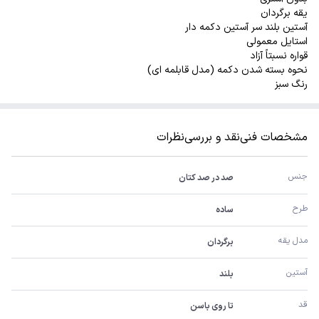
یقه برگردان
آستین بلند سر آستین دکمه دار
استایل معمولی
قواره نسبتاً آزاد
نحوه بسته شدن دکمه (مدل قابلمه ای)
رنگ سبز
مشخصات فنی
نقد و بررسی
نظرات
جنس
صد در صد کتان
طرح
ساده
مدل یقه
برگردان
آستین
بلند
قد
تا روی باسن