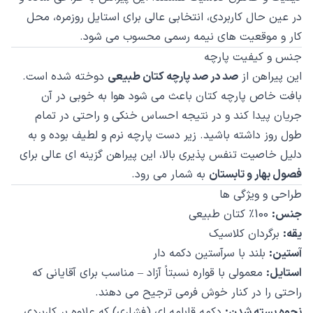
در عین حال کاربردی، انتخابی عالی برای استایل روزمره، محل
کار و موقعیت های نیمه رسمی محسوب می شود.
جنس و کیفیت پارچه
این پیراهن از
صد در صد پارچه کتان طبیعی
دوخته شده است.
بافت خاص پارچه کتان باعث می شود هوا به خوبی در آن
جریان پیدا کند و در نتیجه احساس خنکی و راحتی در تمام
طول روز داشته باشید. زیر دست پارچه نرم و لطیف بوده و به
دلیل خاصیت تنفس پذیری بالا، این پیراهن گزینه ای عالی برای
فصول بهار و تابستان
به شمار می رود.
طراحی و ویژگی ها
جنس:
100٪ کتان طبیعی
یقه:
برگردان کلاسیک
آستین:
بلند با سرآستین دکمه دار
استایل:
معمولی با قواره نسبتاً آزاد – مناسب برای آقایانی که
راحتی را در کنار خوش فرمی ترجیح می دهند.
نحوه بسته شدن:
دکمه قابلمه ای (فشاری) که علاوه بر کاربردی