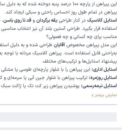
این پیراهن از پارچه 100 درصد پنبه دوخته شده که به دلیل ساختار طبیعی الیاف، بسیار لطیف، تنفس‌پذیر و سازگار با پوست است.
پیراهن در تمام طول روز احساس راحتی و سبکی ایجاد کند.
استایل کلاسیک
در کنار طراحی
یقه برگردان
و
قد تا روی باسن
، 
استفاده قرار بگیرد. طراحی آستین بلند آن نیز انتخاب مناسبی
مناسب برای چه کسانی و چه فصولی؟
این مدل پیراهن مخصوص
آقایان
طراحی شده و به دلیل استفا
به‌راحتی قابل استفاده است. پیراهن کلاسیک مردانه با توجه
پیشنهاد استایل‌ها و ترکیب‌های مختلف
استایل اداری:
این پیراهن را با شلوار پارچه‌ای طوسی یا مشکی
استایل روزمره:
ترکیب پیراهن با شلوار جین آبی یا سرمه‌ای و ک
استایل نیمه‌رسمی:
پوشیدن پیراهن زیر کت تک یا ژاکت سبک در 
ترکیب رنگی و استایل بر اساس رنگ‌های پیراهن
نمایش بیشتر
زرشکی:
رنگی گرم و خاص که با رنگ‌های خنثی مانند خاکستری، 
سبز تیره:
مناسب برای فصل‌های پاییز و زمستان، بهترین ترکی
سرمه‌ای:
رنگی کلاسیک و کاربردی که با جین روشن، خاکستری یا
طوسی:
رنگی خنثی و رسمی که با رنگ‌های تیره یا روشن مانند