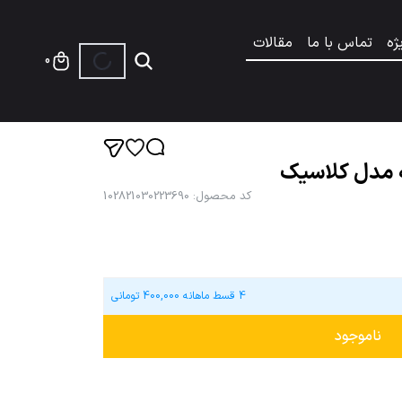
ژه
تماس با ما
مقالات
0
ه مدل کلاسیک
کد محصول
:
102821030223690
4 قسط ماهانه
400,000
تومانی
ناموجود