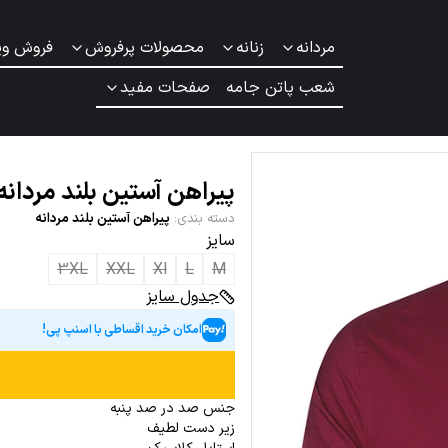
مردانه
زنانه
محصولات پرفروش
فروش وی
شعب پاتن جامه
صفحات مفید
پیراهن آستین بلند مردان
دسته بندی
:
پیراهن آستین بلند مردانه
سایز
3XL
XXL
Xl
L
M
جدول سایز
امکان خرید اقساطی با اسنپ پی!
جنس صد در صد پنبه
زیر دست لطیف