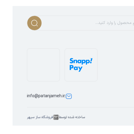
مام موقعیت‌هاست. فرقی ندارد به دنبال یک انتخاب رسمی
د بود.
info@patanjameh.ir
ساخته شده توسط
فروشگاه ساز سپهر